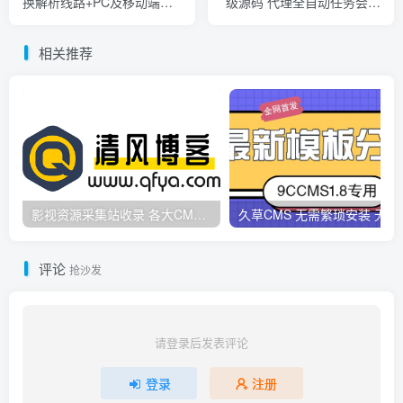
换解析线路+PC及移动端全
级源码 代理全自动任务会员
部无广告
制度自动接单
相关推荐
影视资源采集站收录 各大CMS采集资源站网址合集
久草CMS 无需繁琐安
评论
抢沙发
请登录后发表评论
登录
注册