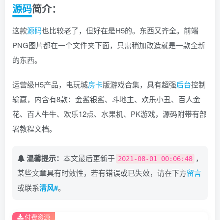
源码
简介：
这款
源码
也比较老了，但好在是H5的。东西又齐全。前端
PNG图片都在一个文件夹下面，只需稍加改造就是一款全新
的东西。
运营级H5产品，电玩城
房卡
版游戏合集，具有超强
后台
控制
输赢，内含有8款：金鲨银鲨、斗地主、欢乐小丑、百人金
花、百人牛牛、欢乐12点、水果机、PK游戏，源码附带有部
署教程文档。
温馨提示：
本文最后更新于
，
2021-08-01 00:06:48
某些文章具有时效性，若有错误或已失效，请在下方
留言
或联系
清风#
。
付费资源