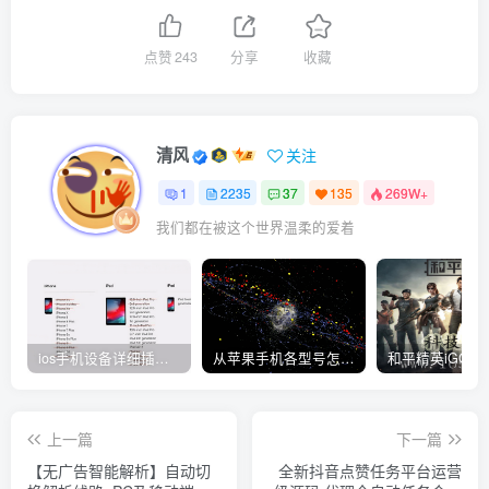
点赞
243
分享
收藏
清风
关注
1
2235
37
135
269W+
我们都在被这个世界温柔的爱着
ios手机设备详细插件平刷教程
从苹果手机各型号怎么越狱到怎么开科技完整教程
上一篇
下一篇
【无广告智能解析】自动切
全新抖音点赞任务平台运营