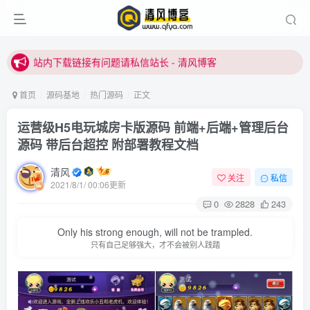
站内下载链接有问题请私信站长 - 清风博客
本站正式开启推广，具体查看个人中心。
站内下载链接有问题请私信站长 - 清风博客
首页
源码基地
热门源码
正文
运营级H5电玩城房卡版源码 前端+后端+管理后台
源码 带后台超控 附部署教程文档
清风
关注
私信
2021/8/1/ 00:06更新
0
2828
243
登录
Only his strong enough, will not be trampled.
没有账号？立即注册
只有自己足够强大，才不会被别人践踏
用户名或邮箱
登录密码