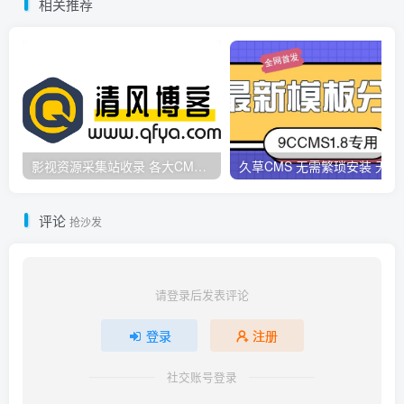
相关推荐
影视资源采集站收录 各大CMS采集资源站网址合集
久草CMS 无需繁琐安
评论
抢沙发
请登录后发表评论
登录
注册
社交账号登录