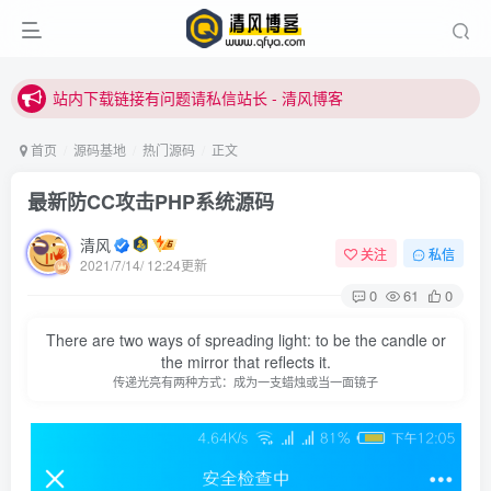
站内下载链接有问题请私信站长 - 清风博客
本站正式开启推广，具体查看个人中心。
站内下载链接有问题请私信站长 - 清风博客
首页
源码基地
热门源码
正文
最新防CC攻击PHP系统源码
清风
关注
私信
2021/7/14/ 12:24更新
0
61
0
登录
There are two ways of spreading light: to be the candle or
the mirror that reflects it.
传递光亮有两种方式：成为一支蜡烛或当一面镜子
没有账号？立即注册
用户名或邮箱
登录密码