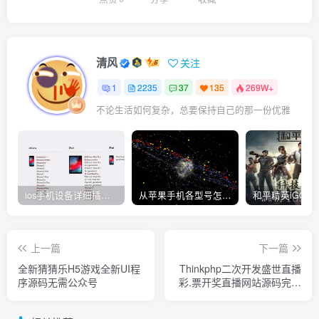
清风
关注
1
2235
37
135
269W+
不论生活如何复杂，总要保持自己的那一份优雅
ios手机设备详细插件平刷教程
从苹果手机各型号怎么越狱到怎么开科技完整教程
上一篇
下一篇
全新猜猜乐H5游戏全新UI程
Thinkphp二次开发盛世直播
序源码无需公众号
彩.票开奖直播网站源码完整
无错