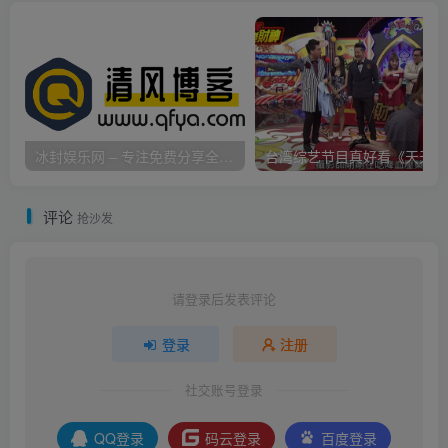
冰封娱乐网 – 专注免费分享全网优质资源,活动线报,实用软件,技术教程等内容标签
台
评论
抢沙发
请登录后发表评论
登录
注册
社交账号登录
QQ登录
码云登录
百度登录