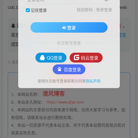
cdc,blog,tencent design,tencent gui,tencent hci,tencent web
找回密码
|
免密登录
记住登录
温馨提示：
本文最后更新于
，
2022-02-23 21:30:34
登录
某些文章具有时效性，若有错误或已失效，请在下方
留言
社交账号登录
或联系
清风#
。
QQ登录
码云登录
©
版权声明
文章版权声
百度登录
明
使用社交账号登录即表示同意
隐私声明
清风博客
1、本网站名称：
2、本站永久网址：
https://www.qfya.com
3、本网站的文章部分内容来源于网络，仅供大家学习与参考，如
有侵权，请联系站长进行删除处理。
4、本站一切资源不代表本站立场，并不代表本站赞同其观点和对
其真实性负责。