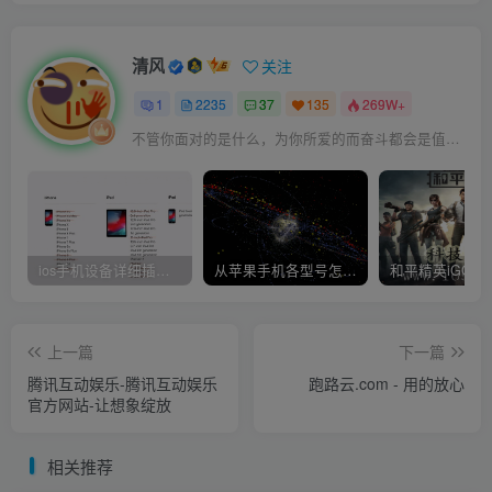
清风
关注
1
2235
37
135
269W+
不管你面对的是什么，为你所爱的而奋斗都会是值得的
ios手机设备详细插件平刷教程
从苹果手机各型号怎么越狱到怎么开科技完整教程
上一篇
下一篇
腾讯互动娱乐-腾讯互动娱乐
跑路云.com - 用的放心
官方网站-让想象绽放
相关推荐