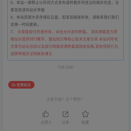
5、本站一律禁止以任何方式发布或转载任何违法的相关信息，访
客发现请向站长举报
6、本站资源大多存储在云盘，如发现链接失效，请联系我们我们
会第一时间更新。
7、
文章版权归作者所有，未经允许请勿转载。 清风博客是为草
根站长提供SEO教学、建站知识等核心技术文章分享,本站内所有
文章为站长总结以及部分网络资源转载或网友投稿,若有侵权行为,
请携带相关证明联系博主
THE END
优秀站点
文章不错？点个赞呗！
点赞
0
分享
收藏