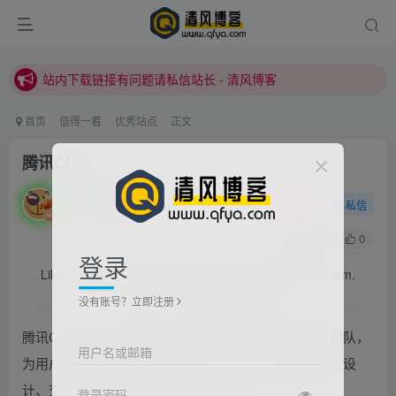
站内下载链接有问题请私信站长 - 清风博客
本站正式开启推广，具体查看个人中心。
站内下载链接有问题请私信站长 - 清风博客
首页
值得一看
优秀站点
正文
腾讯CDC
清风
关注
私信
2022/2/23/ 21:30更新
0
52
0
登录
Like a child, always believe in hope, I believe the dream.
像孩子一样，永远相信希望，相信梦想
没有账号？立即注册
腾讯CDC是一个设计团队，做世界一流的互联网设计团队，
用户名或邮箱
为用户创造优质在线生活体验。CDC关注于互联网视觉设
计、交互设计、用户研究、前端开发。
登录密码