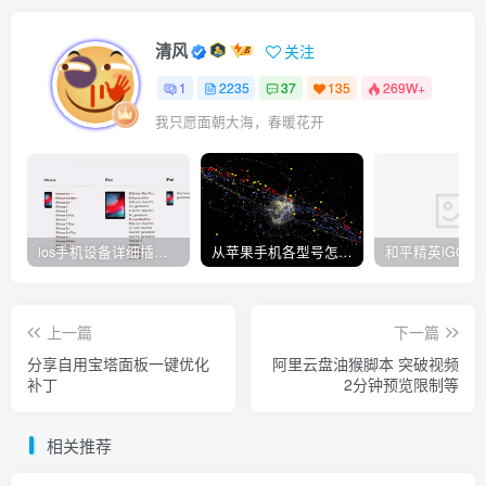
清风
关注
1
2235
37
135
269W+
我只愿面朝大海，春暖花开
ios手机设备详细插件平刷教程
从苹果手机各型号怎么越狱到怎么开科技完整教程
上一篇
下一篇
分享自用宝塔面板一键优化
阿里云盘油猴脚本 突破视频
补丁
2分钟预览限制等
相关推荐