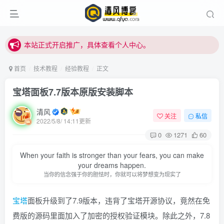
本站正式开启推广，具体查看个人中心。
站内下载链接有问题请私信站长 - 清风博客
本站正式开启推广，具体查看个人中心。
站内下载链接有问题请私信站长 - 清风博客
首页
技术教程
经验教程
正文
宝塔面板7.7版本原版安装脚本
清风
关注
私信
2022/5/8/ 14:11更新
0
1271
60
登录
When your faith is stronger than your fears, you can make
your dreams happen.
当你的信念强于你的胆怯时，你就可以将梦想变为现实了
没有账号？立即注册
宝塔
面板升级到了7.9版本，违背了宝塔开源协议，竟然在免
用户名或邮箱
费版的源码里面加入了加密的授权验证模块。除此之外，7.8
登录密码