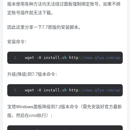
版本使用各种方法均无法绕过面板强制绑定账号，如果不绑
找回密码
|
免密登录
记住登录
定账号插件就无法下载。
登录
因此这里分享一下7.7原版的安装脚本。
社交账号登录
安装命令：
QQ登录
码云登录
wget -O install.
sh
 http
://www.qfya.com/wp-qin
百度登录
使用社交账号登录即表示同意
隐私声明
升级(降级)到7.7版本命令：
wget -O install.
sh
 http
://www.qfya.com/wp-qin
宝塔Windows面板降级到7.2版本命令（需先安装好官方最新
版，然后在cmd执行）：