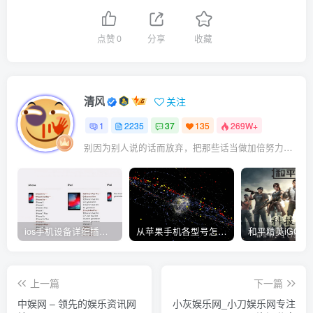
点赞
0
分享
收藏
清风
关注
1
2235
37
135
269W+
别因为别人说的话而放弃，把那些话当做加倍努力的动力
ios手机设备详细插件平刷教程
从苹果手机各型号怎么越狱到怎么开科技完整教程
上一篇
下一篇
中娱网 – 领先的娱乐资讯网
小灰娱乐网_小刀娱乐网专注