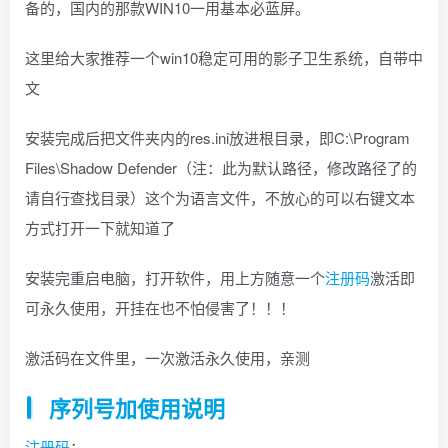
备的，国内的那款WIN10一用基本必蓝屏。
找回密码
|
免密登录
记住登录
这里给大家推荐一个win10稳定可用的影子卫生系统，自带中
登录
文
社交账号登录
安装完成后把文件夹内的res.ini放进根目录，即C:\Program
Files\Shadow Defender（注：此为默认路径，修改路径了的
QQ登录
码云登录
请自行查找目录）这个为语言文件，不放心的可以右键文本
百度登录
方式打开一下就知道了
使用社交账号登录即表示同意
隐私声明
安装完重启电脑，打开软件，用上方随意一个
注册码
激活即
可永久使用，开挂在也不怕侵害了！！！
激活码在文件里，一次激活永久使用，亲测
序列号加使用说明
注册码
：