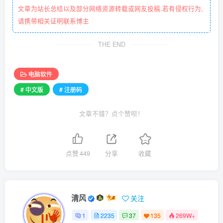
文章为站长总结以及部分网络资源转载或网友投稿,若有侵权行为,
请携带相关证明联系博主
THE END
电脑软件
# 中文版
# 注册码
文章不错？点个赞呗！
点赞
449
分享
收藏
清风
关注
1
2235
37
135
269W+