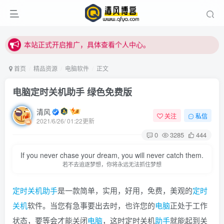
站内下载链接有问题请私信站长 - 清风博客
本站正式开启推广，具体查看个人中心。
站内下载链接有问题请私信站长 - 清风博客
首页
精品资源
电脑软件
正文
电脑定时关机助手 绿色免费版
清风
关注
私信
2021/6/26/ 01:22更新
0
3285
444
登录
If you never chase your dream, you will never catch them.
若不去追逐梦想，你将永远无法抓住梦想
没有账号？立即注册
定时
关机
助手
是一款简单，实用，好用，免费，美观的
定时
用户名或邮箱
关机
软件。当您有急事要出去时，也许您的
电脑
正处于工作
状态，要等会才能关闭
电脑
，这时定时关机
助手
就能起到关
登录密码