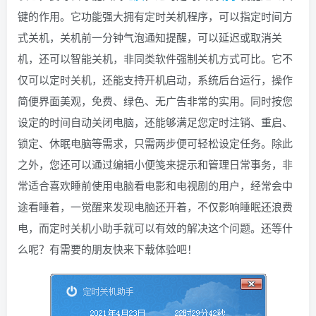
键的作用。它功能强大拥有定时关机程序，可以指定时间方
找回密码
|
免密登录
记住登录
式关机，关机前一分钟气泡通知提醒，可以延迟或取消关
登录
机，还可以智能关机，非同类软件强制关机方式可比。它不
仅可以定时关机，还能支持开机启动，系统后台运行，操作
社交账号登录
简便界面美观，免费、绿色、无广告非常的实用。同时按您
QQ登录
码云登录
设定的时间自动关闭电脑，还能够满足您定时注销、重启、
锁定、休眠电脑等需求，只需两步便可轻松设定任务。除此
百度登录
之外，您还可以通过编辑小便笺来提示和管理日常事务，非
使用社交账号登录即表示同意
隐私声明
常适合喜欢睡前使用电脑看电影和电视剧的用户，经常会中
途看睡着，一觉醒来发现电脑还开着，不仅影响睡眠还浪费
电，而定时关机小助手就可以有效的解决这个问题。还等什
么呢？有需要的朋友快来下载体验吧！