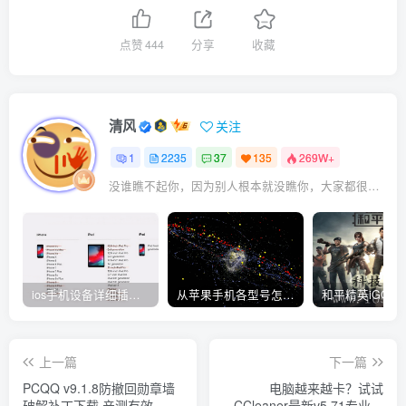
点赞
444
分享
收藏
清风
关注
1
2235
37
135
269W+
没谁瞧不起你，因为别人根本就没瞧你，大家都很忙的
ios手机设备详细插件平刷教程
从苹果手机各型号怎么越狱到怎么开科技完整教程
上一篇
下一篇
PCQQ v9.1.8防撤回勋章墙
电脑越来越卡？试试
破解补丁下载 亲测有效
CCleaner最新v5.71专业版