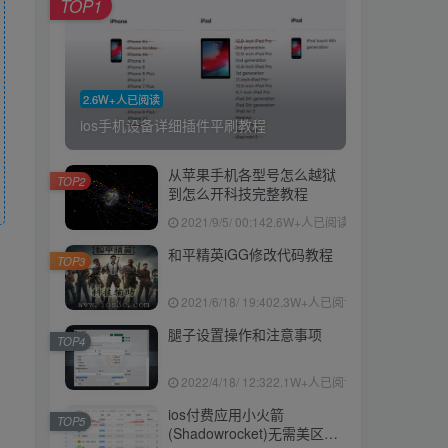
TOP1
2.6W+人已阅读
ios手机设备详细插件平刷教程
从苹果手机各型号怎么越狱
TOP2
到怎么开科技完整教程
2021/9/5/ 00:14
2.6W+人已阅读
和平精英iGG修改代码教程
TOP3
2021/6/18/ 19:40
2.3W+人已阅读
腿子设置操作和注意事项
TOP4
2022/4/18/ 12:32
2.1W+人已阅读
ios付费应用小火箭
TOP5
(Shadowrocket)无需美区苹