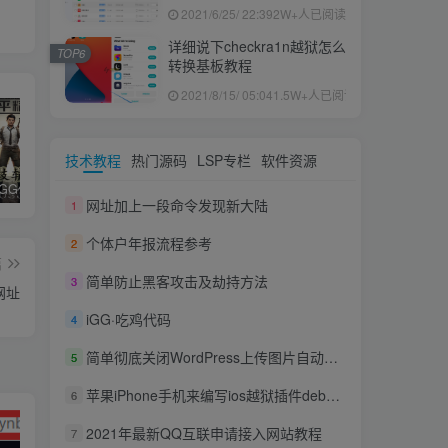
果ID下载安装教程
2021/6/25/ 22:39
2W+人已阅读
详细说下checkra1n越狱怎么
TOP6
转换基板教程
2021/8/15/ 05:04
1.5W+人已阅读
技术教程
热门源码
LSP专栏
软件资源
和平精英iGG修改代码教程
腿子设置操作和注意事项
ios付费应用小火箭(Shadowrocket)无需美区苹果ID下载安装教程
网址加上一段命令发现新大陆
1
个体户年报流程参考
2
篇
简单防止黑客攻击及劫持方法
3
网址
iGG·吃鸡代码
4
简单彻底关闭WordPress上传图片自动生成缩略图功能
5
苹果iPhone手机来编写ios越狱插件deb
【theos】
6
2021年最新QQ互联申请接入网站教程
7