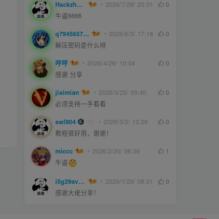
Hackzheng
2026/7/28/ 20:31
0
牛逼6666
q794565750
2026/6/3/ 17:18
0
解压密码是什么呀
哼哼
2026/4/29/ 10:04
0
感谢 分享
jisimian
2026/3/25/ 09:40
0
必须支持一手看看
swl904
2026/3/3/ 13:29
0
教程很好用，谢谢！
miccc
2026/2/20/ 06:36
1
牛逼
i5g29ave0m
2026/1/29/ 08:31
0
感谢大佬分享！