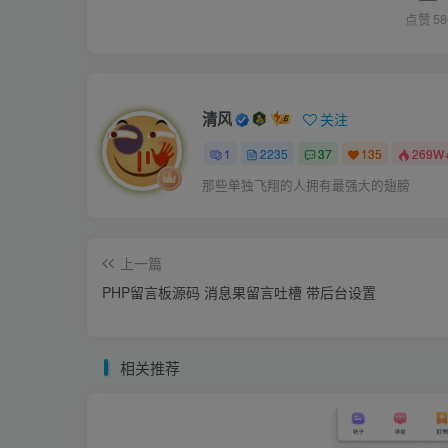
点赞
58
清风
关注
1
2235
37
135
269W
那些单独飞翔的人拥有最强大的翅膀
上一篇
PHP留言板源码 消息果留言吐槽 带后台设置
相关推荐