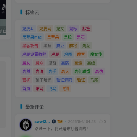
标签云
龙虎斗
龙腾网
龙女
鼠标
默笙
全网最全vip视频在线解析接口收藏分享
久草cms影院,上传即用的x站影视系统
黑苹果mac
黑苹果
黑胶
黑石
黑客攻击
黑丝
麻豆
麻将
鸿蒙
鸡腿设置教程
鸡腿
鸡图
魔客
魔女传
魔女
魔众
鬼畜
高防
高速
高级
高然
高清
高手
高大
高佣联盟
高仿
骚扰
骗子曝光
验证源码
验证
马尾
首页
馆网
飞鸟
飞猫
最新评论
swwl2457
2026/8/6/ 04:23
0
路过一下，我只是来打酱油的！