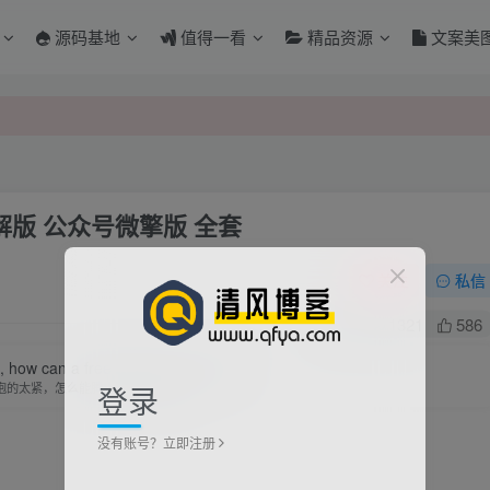
源码基地
值得一看
精品资源
文案美
解版 公众号微擎版 全套
关注
私信
0
1321
586
ht, how can a free hand to hug now?
登录
抱的太紧，怎么能腾出手来拥抱现在？
没有账号？立即注册