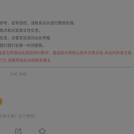
与参考，如有侵权，请联系站长进行删除处理。
其观点和对其真实性负责。
关信息，访客发现请向站长举报
系我们我们会第一时间更新。
客是为草根站长提供SEO教学、建站知识等核心技术文章分享,本站内所有文章
行为,请携带相关证明联系博主
THE END
文章不错？点个赞呗！