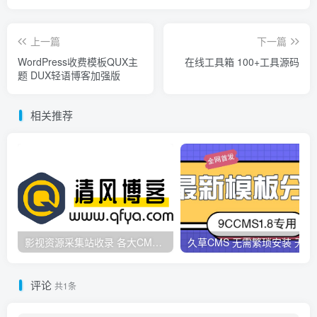
上一篇
下一篇
WordPress收费模板QUX主
在线工具箱 100+工具源码
题 DUX轻语博客加强版
相关推荐
影视资源采集站收录 各大CMS采集资源站网址合集
久草CMS 无需繁琐安
评论
共1条