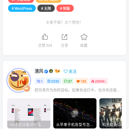
# WordPress
# 无限
# 制版
文章不错？点个赞呗！
点赞
524
分享
收藏
清风
关注
1
2235
37
135
269W+
把月亮作为你的目标。如果你没打中，也许你还能打中星星
ios手机设备详细插件平刷教程
从苹果手机各型号怎么越狱到怎么开科技完整教程