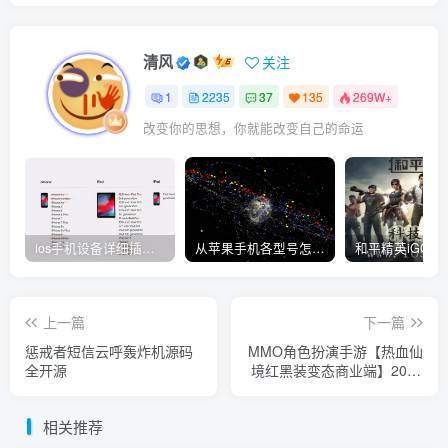
清风
关注
1
2235
37
135
269W+
改变你的思想，你就能改变自己的命运
ios手机设备详细插件平刷教程
从苹果手机各型号怎么越狱到怎么开科技完整教程
上一篇
下一篇
惩戒者短信云呼轰炸机源码
MMO角色扮演手游【热血仙
全开源
境红黑装变态商业端】2021
整理Win一键即玩服务端
+GM工具【站长亲测】
相关推荐