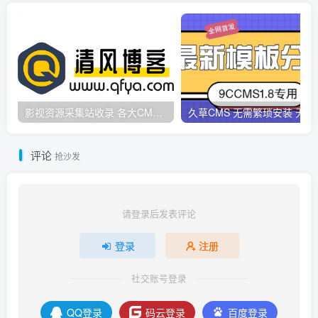
影视资源采集站收录 各大CMS采集资源站网址合集
久草CMS 无需繁琐安
评论
抢沙发
请登录后发表评论
登录
注册
社交账号登录
QQ登录
码云登录
百度登录