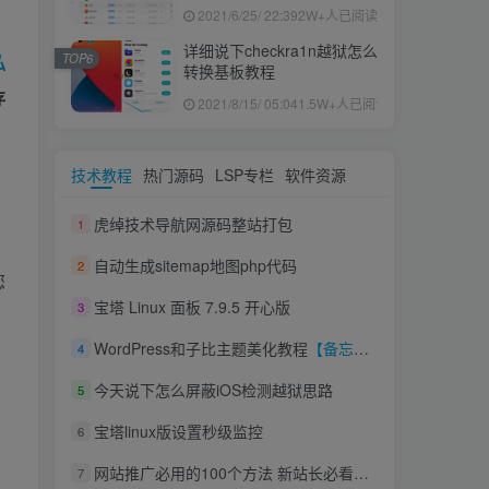
果ID下载安装教程
2021/6/25/ 22:39
2W+人已阅读
详细说下checkra1n越狱怎么
TOP6
私
转换基板教程
存
2021/8/15/ 05:04
1.5W+人已阅读
技术教程
热门源码
LSP专栏
软件资源
虎绰技术导航网源码整站打包
1
自动生成sitemap地图php代码
2
您
宝塔 Linux 面板 7.9.5 开心版
3
WordPress和子比主题美化教程
【备忘录】
4
今天说下怎么屏蔽iOS检测越狱思路
5
宝塔linux版设置秒级监控
6
网站推广必用的100个方法 新站长必看教程
7