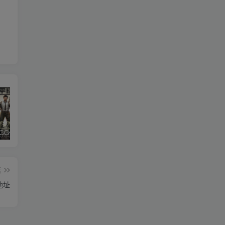
和平精英iGG修改代码教程
腿子设置操作和注意事项
ios付费应用小火箭(Shadowrocket)无需美区苹果ID下载安装教程
篇
地址