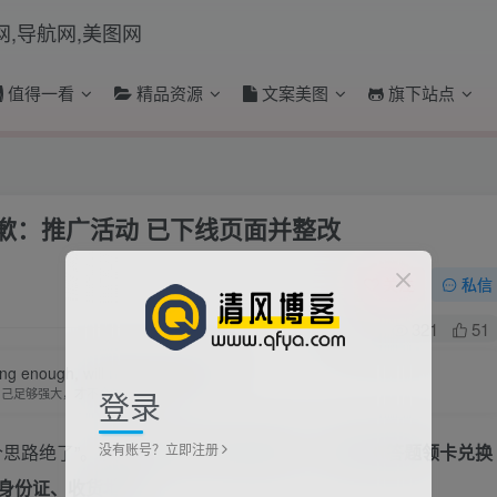
值得一看
精品资源
文案美图
旗下站点
歉：推广活动 已下线页面并整改
关注
私信
0
321
51
ong enough, will not be trampled.
登录
自己足够强大，才不会被别人践踏
没有账号？立即注册
个思路绝了”。该网友晒出的相关截图显示，
B站的“答题领卡兑换
身份证、收货地址。