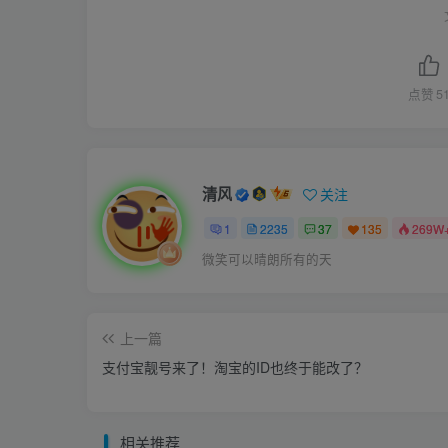
点赞
5
清风
关注
1
2235
37
135
269W
微笑可以晴朗所有的天
上一篇
支付宝靓号来了！淘宝的ID也终于能改了？
相关推荐