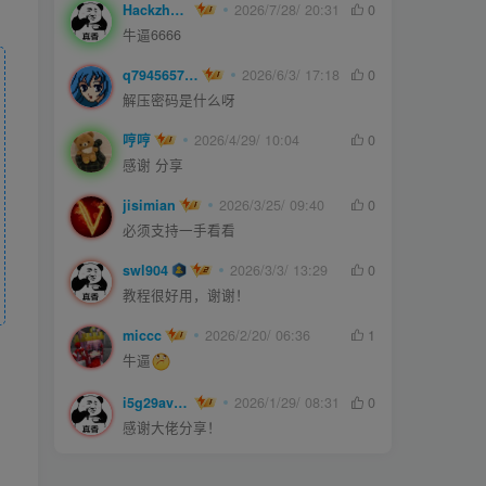
Hackzheng
2026/7/28/ 20:31
0
牛逼6666
q794565750
2026/6/3/ 17:18
0
解压密码是什么呀
哼哼
2026/4/29/ 10:04
0
感谢 分享
jisimian
2026/3/25/ 09:40
0
必须支持一手看看
swl904
2026/3/3/ 13:29
0
教程很好用，谢谢！
miccc
2026/2/20/ 06:36
1
牛逼
i5g29ave0m
2026/1/29/ 08:31
0
感谢大佬分享！