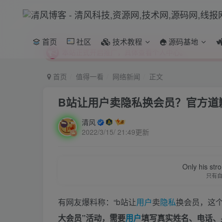
本站正式开启推广，具体查看个人中心。
站内下载链接有问题请私信站长 - 清风博客
首页
社区
技术教程
源码基地
本站正式开启推广，具体查看个人中心。
站内下载链接有问题请私信站长 - 清风博客
首页
值得一看
网络新闻
正文
B站让用户卖隐私换会员？官方道
清风
2022/3/15/ 21:49更新
Only his str
只有
有网友爆料称：“b站让
用户
卖
隐私
换会员，这
大会员”活动，需要
用户
填写真实姓名、电话、