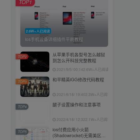
TOP1
2.6W+人已阅读
ios手机设备详细插件平刷教程
从苹果手机各型号怎么越狱
TOP2
到怎么开科技完整教程
2021/9/5/ 00:14
2.6W+人已阅读
和平精英iGG修改代码教程
TOP3
2021/6/18/ 19:40
2.3W+人已阅读
腿子设置操作和注意事项
TOP4
2022/4/18/ 12:32
2.1W+人已阅读
ios付费应用小火箭
TOP5
(Shadowrocket)无需美区苹