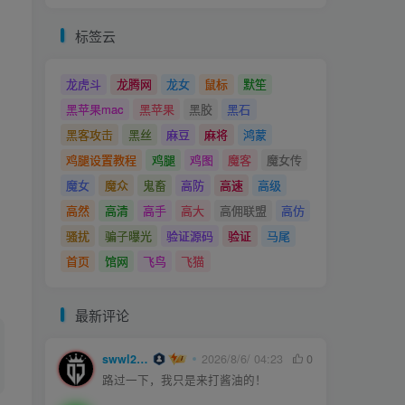
标签云
龙虎斗
龙腾网
龙女
鼠标
默笙
黑苹果mac
黑苹果
黑胶
黑石
黑客攻击
黑丝
麻豆
麻将
鸿蒙
鸡腿设置教程
鸡腿
鸡图
魔客
魔女传
魔女
魔众
鬼畜
高防
高速
高级
高然
高清
高手
高大
高佣联盟
高仿
骚扰
骗子曝光
验证源码
验证
马尾
首页
馆网
飞鸟
飞猫
最新评论
swwl2457
2026/8/6/ 04:23
0
路过一下，我只是来打酱油的！