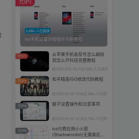
TOP1
2.6W+人已阅读
需
ios手机设备详细插件平刷教程
从苹果手机各型号怎么越狱
TOP2
到怎么开科技完整教程
2021/9/5/ 00:14
2.6W+人已阅读
和平精英iGG修改代码教程
TOP3
2021/6/18/ 19:40
2.3W+人已阅读
腿子设置操作和注意事项
TOP4
2022/4/18/ 12:32
2.1W+人已阅读
ios付费应用小火箭
TOP5
(Shadowrocket)无需美区苹