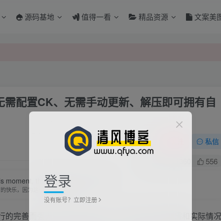
源码基地
值得一看
精品资源
文案美
、无需配置CK、无需手动更新、解压即可拥有自
关注
私信
0
1360
556
登录
is moment, this moment is your life.
下的快乐，因为这一刻正是你的人生
没有账号？立即注册
运行的完善而强大的快速X站系统。针对X站站长的刚需和实际情