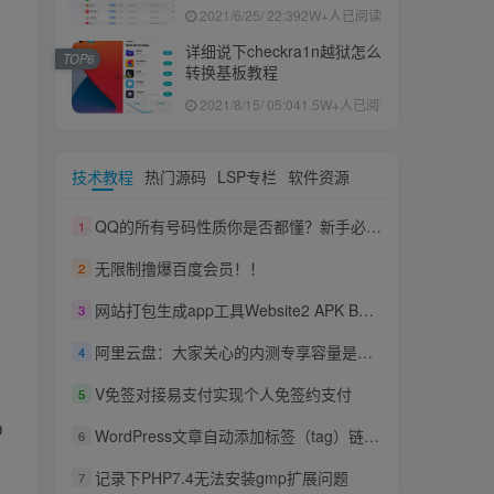
果ID下载安装教程
2021/6/25/ 22:39
2W+人已阅读
详细说下checkra1n越狱怎么
TOP6
转换基板教程
2021/8/15/ 05:04
1.5W+人已阅读
技术教程
热门源码
LSP专栏
软件资源
QQ的所有号码性质你是否都懂？新手必看，避免踩坑。
1
无限制撸爆百度会员！！
2
网站打包生成app工具Website2 APK Builder Pro 3.4 汉化版
3
阿里云盘：大家关心的内测专享容量是否永久持有
4
会
V免签对接易支付实现个人免签约支付
5
O
WordPress文章自动添加标签（tag）链接变为内链
6
记录下PHP7.4无法安装gmp扩展问题
7