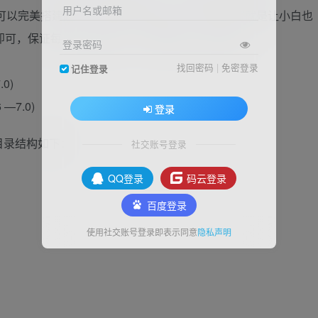
用户名或邮箱
可以完美搭建起来，建站成本非常低。我们的宗旨就是让小白也
即可，保证每一位站长每一个环节都可以从容应对。
登录密码
找回密码
|
免密登录
记住登录
.0)
 —7.0)
登录
目录结构如下：
社交账号登录
QQ登录
码云登录
百度登录
使用社交账号登录即表示同意
隐私声明