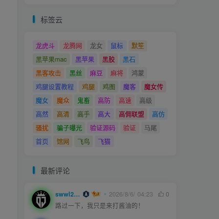
标签云
龙虎斗
龙腾网
龙女
鼠标
默笙
黑苹果mac
黑苹果
黑胶
黑石
黑客攻击
黑丝
麻豆
麻将
鸿蒙
鸡腿设置教程
鸡腿
鸡图
魔客
魔女传
魔女
魔众
鬼畜
高防
高速
高级
高然
高清
高手
高大
高佣联盟
高仿
骚扰
骗子曝光
验证源码
验证
马尾
首页
馆网
飞鸟
飞猫
最新评论
swwl2457
2026/8/6/ 04:23
0
路过一下，我只是来打酱油的！