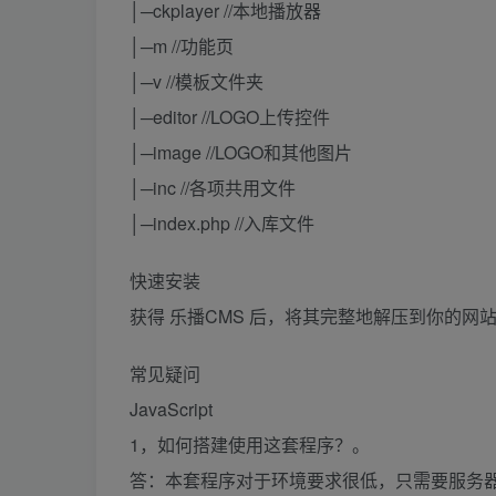
│─ckplayer //本地播放器
│─m //功能页
│─v //模板文件夹
│─editor //LOGO上传控件
│─image //LOGO和其他图片
│─inc //各项共用文件
│─index.php //入库文件
快速安装
获得 乐播CMS 后，将其完整地解压到你的
常见疑问
JavaScript
1，如何搭建使用这套程序？。
答：本套程序对于环境要求很低，只需要服务器支