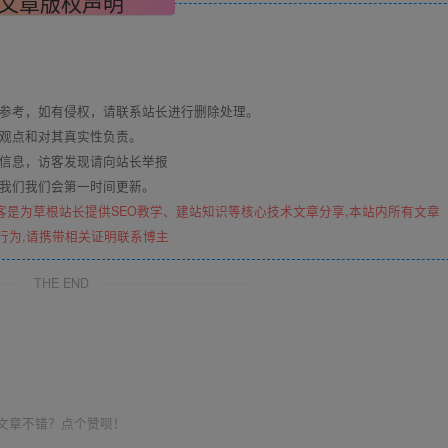
文章版权声明
与参考，如有侵权，请联系站长进行删除处理。
其观点和对其真实性负责。
关信息，访客发现请向站长举报
系我们我们会第一时间更新。
客是为草根站长提供SEO教学、建站知识等核心技术文章分享,本站内所有文章
行为,请携带相关证明联系博主
THE END
文章不错？点个赞呗！