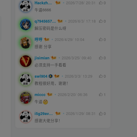
Hackzheng
2026/7/28/ 20:31
0
牛逼6666
q794565750
2026/6/3/ 17:18
0
解压密码是什么呀
哼哼
2026/4/29/ 10:04
0
感谢 分享
jisimian
2026/3/25/ 09:40
0
必须支持一手看看
swl904
2026/3/3/ 13:29
0
教程很好用，谢谢！
miccc
2026/2/20/ 06:36
1
牛逼
i5g29ave0m
2026/1/29/ 08:31
0
感谢大佬分享！