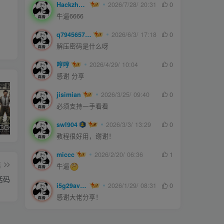
Hackzheng
2026/7/28/ 20:31
0
牛逼6666
q794565750
2026/6/3/ 17:18
0
解压密码是什么呀
哼哼
2026/4/29/ 10:04
0
感谢 分享
jisimian
2026/3/25/ 09:40
0
必须支持一手看看
swl904
2026/3/3/ 13:29
0
和平精英iGG修改代码教程
腿子设置操作和注意事项
ios付费应用小火箭(Shadowrocket)无需美区苹果ID下载安装教程
教程很好用，谢谢！
miccc
2026/2/20/ 06:36
1
篇
牛逼
激活码
i5g29ave0m
2026/1/29/ 08:31
0
感谢大佬分享！