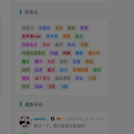
标签云
龙虎斗
龙腾网
龙女
鼠标
默笙
黑苹果mac
黑苹果
黑胶
黑石
黑客攻击
黑丝
麻豆
麻将
鸿蒙
鸡腿设置教程
鸡腿
鸡图
魔客
魔女传
魔女
魔众
鬼畜
高防
高速
高级
高然
高清
高手
高大
高佣联盟
高仿
骚扰
骗子曝光
验证源码
验证
马尾
首页
馆网
飞鸟
飞猫
最新评论
swwl2457
2026/8/6/ 04:23
0
路过一下，我只是来打酱油的！