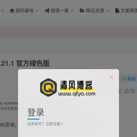
源码基地
值得一看
精品资源
文案美
2.21.1 官方绿色版
关注
私信
0
432
75
y someone being just weak and indecisive.
登录
为软弱无能或优柔寡断就完全可能招致痛苦
没有账号？立即注册
窗口的系统菜单。 它会将下面的自定义项目追加到菜单。