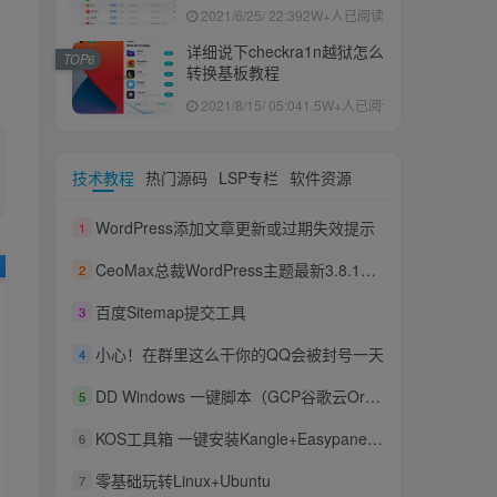
果ID下载安装教程
2021/6/25/ 22:39
2W+人已阅读
详细说下checkra1n越狱怎么
TOP6
转换基板教程
2021/8/15/ 05:04
1.5W+人已阅读
技术教程
热门源码
LSP专栏
软件资源
WordPress添加文章更新或过期失效提示
1
CeoMax总裁WordPress主题最新3.8.1免授权版本
2
百度Sitemap提交工具
3
小心！在群里这么干你的QQ会被封号一天
4
DD Windows 一键脚本（GCP谷歌云Oracle甲骨文Azure微软云OVH云）
5
KOS工具箱 一键安装Kangle+Easypanel+Mysql+商业版的集合脚本
6
零基础玩转Linux+Ubuntu
7