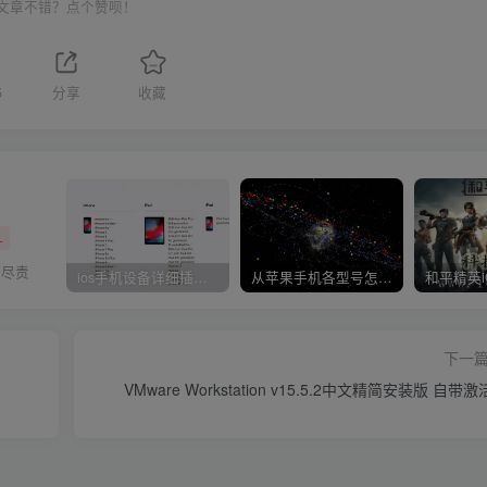
文章不错？点个赞呗！
5
分享
收藏
+
刻尽责
ios手机设备详细插件平刷教程
从苹果手机各型号怎么越狱到怎么开科技完整教程
下一
VMware Workstation v15.5.2中文精简安装版 自带