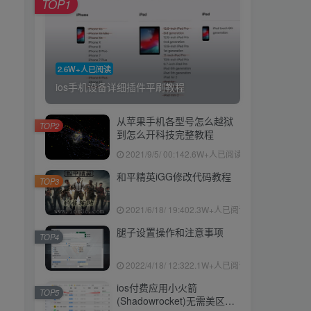
TOP1
2.6W+人已阅读
ios手机设备详细插件平刷教程
从苹果手机各型号怎么越狱
TOP2
到怎么开科技完整教程
2021/9/5/ 00:14
2.6W+人已阅读
和平精英iGG修改代码教程
TOP3
2021/6/18/ 19:40
2.3W+人已阅读
腿子设置操作和注意事项
TOP4
2022/4/18/ 12:32
2.1W+人已阅读
ios付费应用小火箭
TOP5
(Shadowrocket)无需美区苹