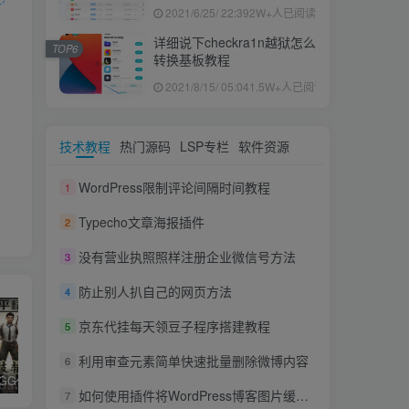
果ID下载安装教程
2021/6/25/ 22:39
2W+人已阅读
详细说下checkra1n越狱怎么
TOP6
转换基板教程
2021/8/15/ 05:04
1.5W+人已阅读
技术教程
热门源码
LSP专栏
软件资源
WordPress限制评论间隔时间教程
1
Typecho文章海报插件
2
没有营业执照照样注册企业微信号方法
3
防止别人扒自己的网页方法
4
京东代挂每天领豆子程序搭建教程
5
利用审查元素简单快速批量删除微博内容
6
和平精英iGG修改代码教程
腿子设置操作和注意事项
ios付费应用小火箭(Shadowrocket)无需美区苹果ID下载安装教程
如何使用插件将WordPress博客图片缓存到阿里云OSS并开启数据库缓存加速
7