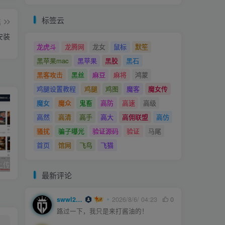
标签云
篇
安装
龙虎斗
龙腾网
龙女
鼠标
默笙
黑苹果mac
黑苹果
黑胶
黑石
黑客攻击
黑丝
麻豆
麻将
鸿蒙
鸡腿设置教程
鸡腿
鸡图
魔客
魔女传
魔女
魔众
鬼畜
高防
高速
高级
高然
高清
高手
高大
高佣联盟
高仿
骚扰
骗子曝光
验证源码
验证
马尾
首页
馆网
飞鸟
飞猫
久草cms影院,上传即用的x站影视系统
joe模板撰写新文章短代码
最新评论
swwl2457
2026/8/6/ 04:23
0
路过一下，我只是来打酱油的！