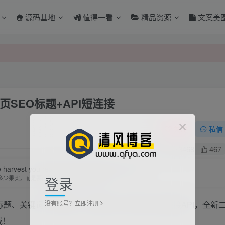
源码基地
值得一看
精品资源
文案美
SEO标题+API短连接
关注
私信
0
3468
467
 harvest you reap but by the seeds you plant.
登录
多少果实，而是要问自己今天播种了多少种子
没有账号？立即注册
标题、关键词、描述等，另外整合了老李的7e短连接API，全新
载！