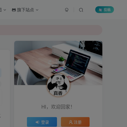
图
旗下站点
投稿
HI，欢迎回家！
二
登录
注册