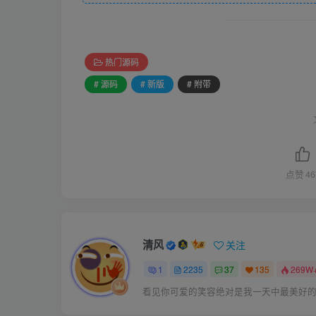
热门源码
# 源码
# 新版
# 附带
点赞
46
清风
关注
1
2235
37
135
269W
看见你可爱的笑容绝对是我一天中最美好