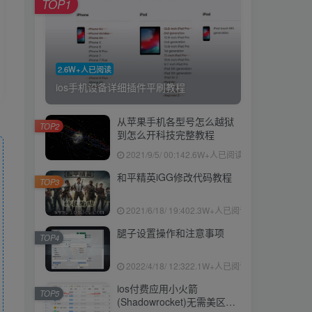
TOP1
2.6W+人已阅读
ios手机设备详细插件平刷教程
从苹果手机各型号怎么越狱
TOP2
到怎么开科技完整教程
2021/9/5/ 00:14
2.6W+人已阅读
和平精英iGG修改代码教程
TOP3
2021/6/18/ 19:40
2.3W+人已阅读
腿子设置操作和注意事项
TOP4
2022/4/18/ 12:32
2.1W+人已阅读
ios付费应用小火箭
TOP5
(Shadowrocket)无需美区苹