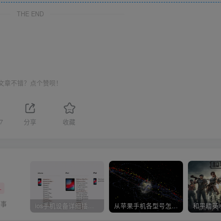
THE END
文章不错？点个赞呗！
7
分享
收藏
+
的事
ios手机设备详细插件平刷教程
从苹果手机各型号怎么越狱到怎么开科技完整教程