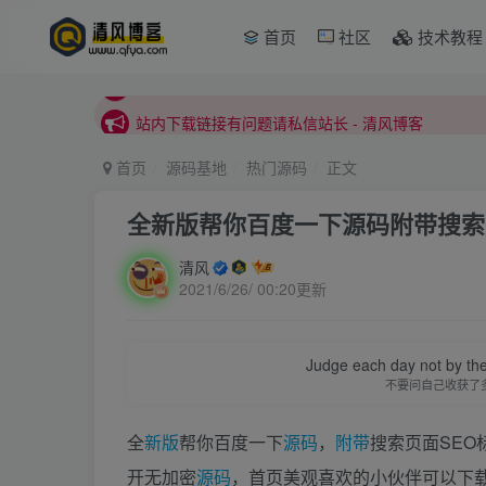
本站正式开启推广，具体查看个人中心。
首页
社区
技术教程
站内下载链接有问题请私信站长 - 清风博客
本站正式开启推广，具体查看个人中心。
站内下载链接有问题请私信站长 - 清风博客
首页
源码基地
热门源码
正文
全新版帮你百度一下源码附带搜索页
清风
2021/6/26/ 00:20更新
Judge each day not by the
不要问自己收获了
全
新版
帮你百度一下
源码
，
附带
搜索页面SEO
开无加密
源码
，首页美观喜欢的小伙伴可以下