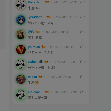
Hackzheng
2026/7/28/ 20:31
0
牛逼6666
q794565750
2026/6/3/ 17:18
0
解压密码是什么呀
哼哼
2026/4/29/ 10:04
0
感谢 分享
jisimian
2026/3/25/ 09:40
0
必须支持一手看看
swl904
2026/3/3/ 13:29
0
教程很好用，谢谢！
miccc
2026/2/20/ 06:36
1
牛逼
i5g29ave0m
2026/1/29/ 08:31
0
感谢大佬分享！