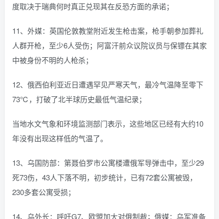
度取决于瑞典何时真正兑现其在反恐方面的承诺；
11、外媒：英国伦敦教堂附近发生枪击案，枪手朝参加葬礼
人群开枪，至少6人受伤；阿富汗前众议院议员与保镖在其家
中被身份不明的人枪杀；
12、俄西伯利亚近日遭遇罕见严寒天气，最冷气温降至零下
73℃，打破了北半球历史最低气温纪录；
当地水文气象和环境监测部门表示，这些地区已经有大约10
年没有出现这样低的气温了。
13、乌国防部：第聂伯罗市公寓楼遭俄军导弹击中，至少29
死73伤，43人下落不明，初步统计，已有72套公寓被毁，
230多套公寓受损；
14、乌外长：呼吁G7、欧盟加大对俄制裁；俄媒：乌军准备