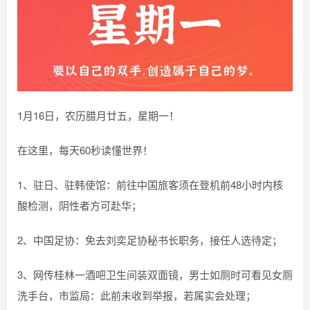
找回密码
|
免密登录
记住登录
登录
社交账号登录
1月16日，农历腊月廿五，星期一！
QQ登录
码云登录
在这里，每天60秒读懂世界！
百度登录
使用社交账号登录即表示同意
隐私声明
1、驻日、驻韩使馆：前往中国旅客须在登机前48小时内核
酸检测，阴性者方可赴华；
2、中国足协：免去刘奕足协秘书长职务，接任人选待定；
3、网传桂林一酒吧卫生间装双面镜，男士如厕时可看见女厕
洗手台，市监局：此前未收到举报，若属实会处理；