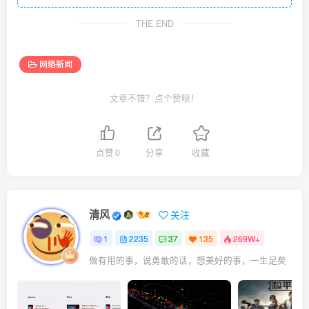
THE END
网络新闻
文章不错？点个赞呗！
点赞
0
分享
收藏
清风
关注
1
2235
37
135
269W+
做有用的事，说勇敢的话，想美好的事，一生足矣