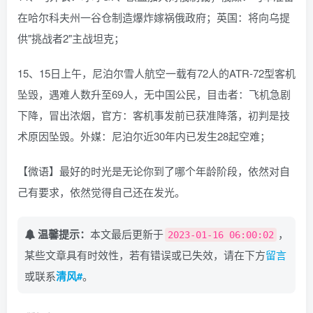
在哈尔科夫州一谷仓制造爆炸嫁祸俄政府；英国：将向乌提
供"挑战者2"主战坦克；
15、15日上午，尼泊尔雪人航空一载有72人的ATR-72型客机
坠毁，遇难人数升至69人，无中国公民，目击者：飞机急剧
下降，冒出浓烟，官方：客机事发前已获准降落，初判是技
术原因坠毁。外媒：尼泊尔近30年内已发生28起空难；
【微语】最好的时光是无论你到了哪个年龄阶段，依然对自
己有要求，依然觉得自己还在发光。
温馨提示：
本文最后更新于
，
2023-01-16 06:00:02
某些文章具有时效性，若有错误或已失效，请在下方
留言
或联系
清风#
。