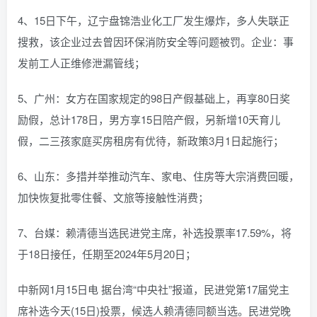
4、15日下午，辽宁盘锦浩业化工厂发生爆炸，多人失联正
搜救，该企业过去曾因环保消防安全等问题被罚。企业：事
发前工人正维修泄漏管线；
5、广州：女方在国家规定的98日产假基础上，再享80日奖
励假，总计178日，男方享15日陪产假，另新增10天育儿
假，二三孩家庭买房租房有优待，新政策3月1日起施行；
6、山东：多措并举推动汽车、家电、住房等大宗消费回暖，
加快恢复批零住餐、文旅等接触性消费；
7、台媒：赖清德当选民进党主席，补选投票率17.59%，将
于18日接任，任期至2024年5月20日；
中新网1月15日电 据台湾“中央社”报道，民进党第17届党主
席补选今天(15日)投票，候选人赖清德同额当选。民进党晚